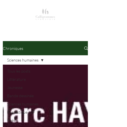
Chroniques
Sciences humaines
Tous les posts
Littérature
Jeunesse
Bande dessinée
Sciences humaines
Fantastique / SF
Poésie